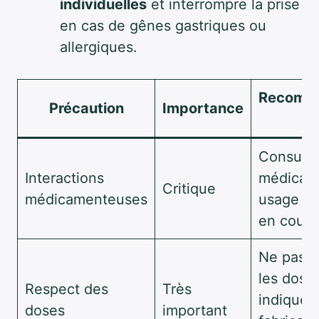
individuelles
et interrompre la prise
en cas de gênes gastriques ou
allergiques.
Recomma
Précaution
Importance
c
Consulta
Interactions
médicale
Critique
médicamenteuses
usage si
en cours
Ne pas d
les dose
Respect des
Très
indiquées
doses
important