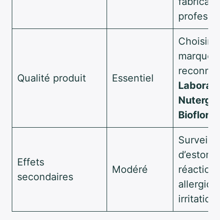
fabricant
professi
Choisir 
marques
reconnu
Qualité produit
Essentiel
Laborato
Nutergia
Biofloral
Surveille
d’estoma
Effets
Modéré
réaction
secondaires
allergiqu
irritatio