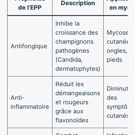
Description
de l’EPP
en myco
Inhibe la
croissance des
Mycoses
champignons
cutanées,
Antifongique
pathogènes
ongles,
(Candida,
pieds
dermatophytes)
Réduit les
Diminutio
démangeaisons
Anti-
des
et rougeurs
inflammatoire
symptôm
grâce aux
cutanés
flavonoïdes