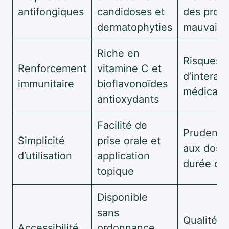
antifongiques
candidoses et
des produ
dermatophyties
mauvaise 
Riche en
Risques
Renforcement
vitamine C et
d’interac
immunitaire
bioflavonoïdes
médicam
antioxydants
Facilité de
Prudence
Simplicité
prise orale et
aux dosa
d’utilisation
application
durée d’ut
topique
Disponible
sans
Qualité e
Accessibilité
ordonnance,