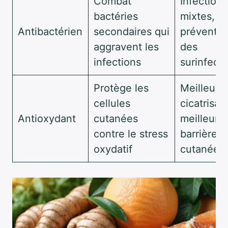
Combat
Infections
bactéries
mixtes,
Antibactérien
secondaires qui
préventio
aggravent les
des
infections
surinfecti
Protège les
Meilleure
cellules
cicatrisat
Antioxydant
cutanées
meilleure
contre le stress
barrière
oxydatif
cutanée