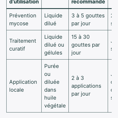
d’utilisation
recommandé
m
Prévention
Liquide
3 à 5 gouttes
2 
mycose
dilué
par jour
se
Liquide
15 à 30
Traitement
Ju
dilué ou
gouttes par
curatif
se
gélules
jour
Purée
ou
Ju
2 à 3
Application
diluée
dis
applications
locale
dans
de
par jour
huile
sy
végétale