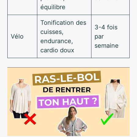
équilibre
Tonification des
3-4 fois
cuisses,
Vélo
par
endurance,
semaine
cardio doux