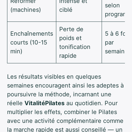
Reformer
intense et
selon
(machines)
ciblé
program
Perte de
Enchaînements
5 à 6 fois
poids et
courts (10-15
par
tonification
min)
semaine
rapide
Les résultats visibles en quelques
semaines encouragent ainsi les adeptes à
poursuivre la méthode, incarnant une
réelle
VitalitéPilates
au quotidien. Pour
multiplier les effets, combiner le Pilates
avec une activité complémentaire comme
la marche rapide est aussi conseillé — un