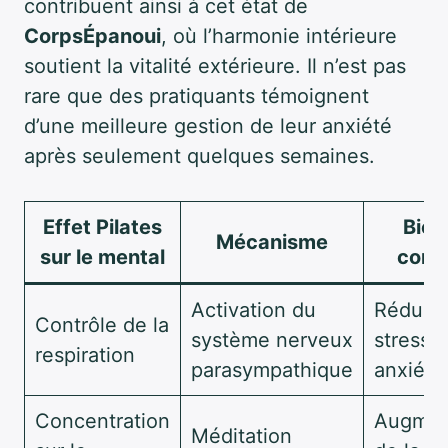
contribuent ainsi à cet état de
CorpsÉpanoui
, où l’harmonie intérieure
soutient la vitalité extérieure. Il n’est pas
rare que des pratiquants témoignent
d’une meilleure gestion de leur anxiété
après seulement quelques semaines.
Effet Pilates
Bien
Mécanisme
sur le mental
cons
Activation du
Réducti
Contrôle de la
système nerveux
stress e
respiration
parasympathique
anxiété
Concentration
Augmen
Méditation