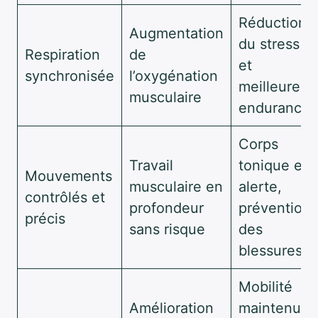
Réduction
Augmentation
du stress
Respiration
de
et
synchronisée
l’oxygénation
meilleure
musculaire
endurance
Corps
Travail
tonique et
Mouvements
musculaire en
alerte,
contrôlés et
profondeur
prévention
précis
sans risque
des
blessures
Mobilité
Amélioration
maintenue