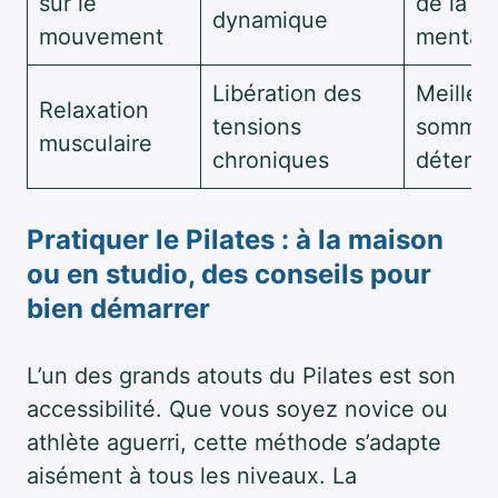
sur le
de la cl
dynamique
mouvement
mental
Libération des
Meilleu
Relaxation
tensions
sommeil
musculaire
chroniques
détente
Pratiquer le Pilates : à la maison
ou en studio, des conseils pour
bien démarrer
L’un des grands atouts du Pilates est son
accessibilité. Que vous soyez novice ou
athlète aguerri, cette méthode s’adapte
aisément à tous les niveaux. La