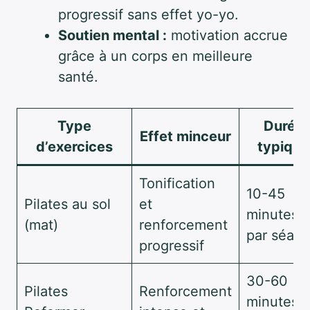
progressif sans effet yo-yo.
Soutien mental :
motivation accrue
grâce à un corps en meilleure
santé.
Type
Durée
Effet minceur
d’exercices
typique
Tonification
10-45
Pilates au sol
et
minutes
(mat)
renforcement
par séan
progressif
30-60
Pilates
Renforcement
minutes