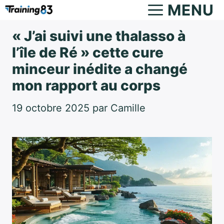
Aller
MENU
au
« J’ai suivi une thalasso à
contenu
l’île de Ré » cette cure
minceur inédite a changé
mon rapport au corps
19 octobre 2025
par
Camille