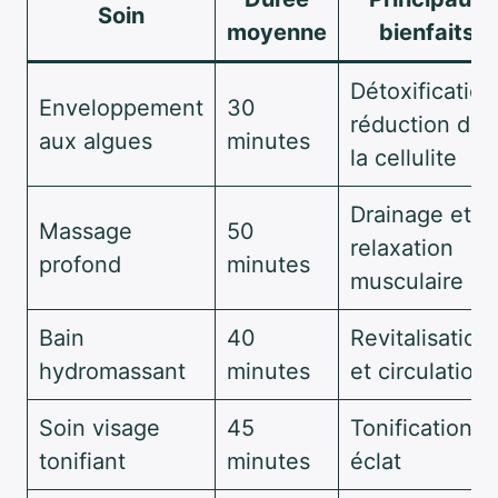
Soin
moyenne
bienfaits
Détoxification
Enveloppement
30
réduction de
aux algues
minutes
la cellulite
Drainage et
Massage
50
relaxation
profond
minutes
musculaire
Bain
40
Revitalisation
hydromassant
minutes
et circulation
Soin visage
45
Tonification e
tonifiant
minutes
éclat