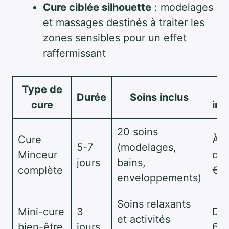
Cure ciblée silhouette
: modelages
et massages destinés à traiter les
zones sensibles pour un effet
raffermissant
Type de
P
Durée
Soins inclus
cure
ind
20 soins
Cure
À p
5-7
(modelages,
Minceur
de 
jours
bains,
complète
€
enveloppements)
Soins relaxants
Mini-cure
3
Dan
et activités
bien-être
jours
60