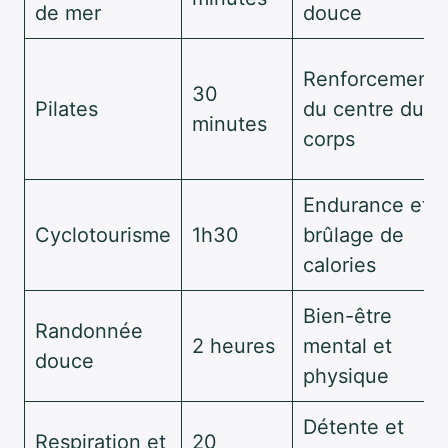
de mer
douce
Renforcement
30
Pilates
du centre du
minutes
corps
Endurance et
Cyclotourisme
1h30
brûlage de
calories
Bien-être
Randonnée
2 heures
mental et
douce
physique
Détente et
Respiration et
20