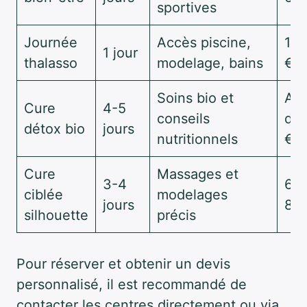
sportives
Journée
Accès piscine,
120
1 jour
thalasso
modelage, bains
€
Soins bio et
Aut
Cure
4-5
conseils
de
détox bio
jours
nutritionnels
€
Cure
Massages et
3-4
60
ciblée
modelages
jours
80
silhouette
précis
Pour réserver et obtenir un devis
personnalisé, il est recommandé de
contacter les centres directement ou via