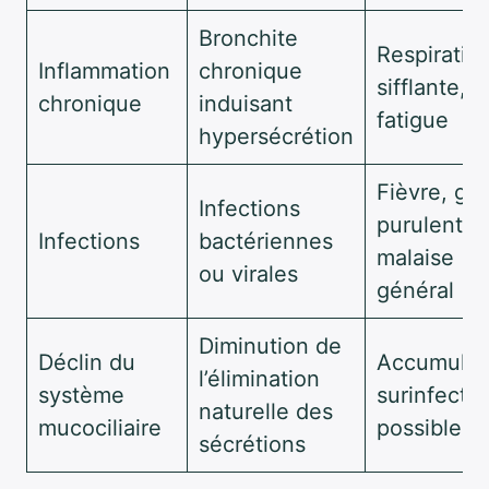
Bronchite
Respiratio
Inflammation
chronique
sifflante,
chronique
induisant
fatigue
hypersécrétion
Fièvre, gla
Infections
purulentes
Infections
bactériennes
malaise
ou virales
général
Diminution de
Déclin du
Accumulat
l’élimination
système
surinfectio
naturelle des
mucociliaire
possible
sécrétions