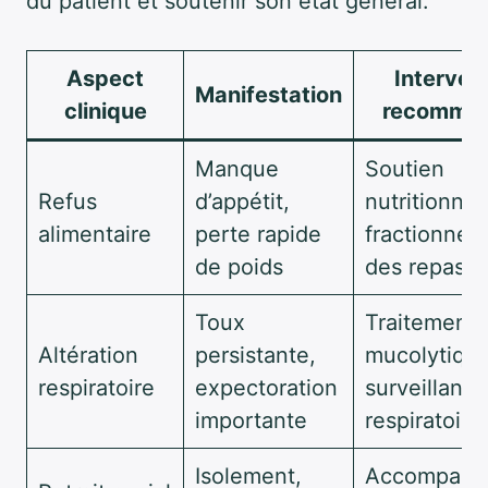
du patient et soutenir son état général.
Aspect
Interven
Manifestation
clinique
recomma
Manque
Soutien
Refus
d’appétit,
nutritionnel
alimentaire
perte rapide
fractionne
de poids
des repas
Toux
Traitements
Altération
persistante,
mucolytique
respiratoire
expectoration
surveillance
importante
respiratoire
Isolement,
Accompagn