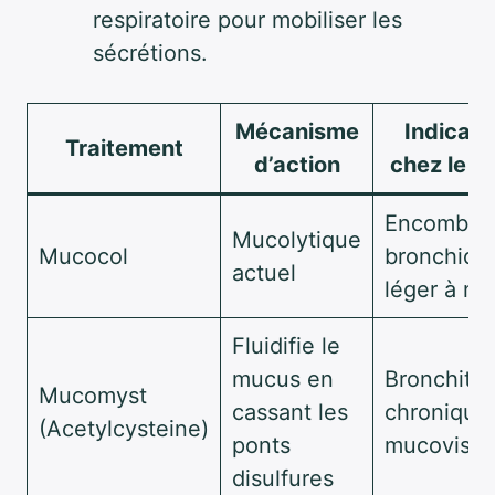
respiratoire pour mobiliser les
sécrétions.
Mécanisme
Indicati
Traitement
d’action
chez le s
Encombre
Mucolytique
Mucocol
bronchiqu
actuel
léger à m
Fluidifie le
mucus en
Bronchite
Mucomyst
cassant les
chronique
(Acetylcysteine)
ponts
mucovisci
disulfures