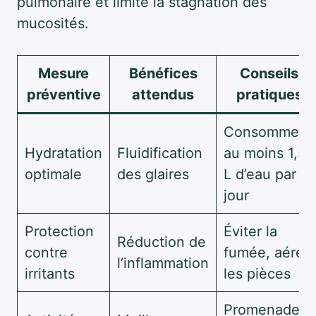
pulmonaire et limite la stagnation des
mucosités.
Mesure
Bénéfices
Conseils
préventive
attendus
pratiques
Consommer
Hydratation
Fluidification
au moins 1,5
optimale
des glaires
L d’eau par
jour
Protection
Éviter la
Réduction de
contre
fumée, aérer
l’inflammation
irritants
les pièces
Promenades