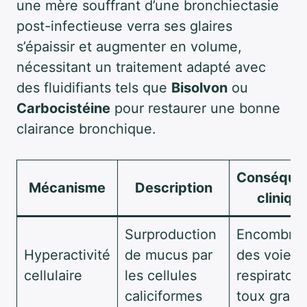
une mère souffrant d’une bronchiectasie
post-infectieuse verra ses glaires
s’épaissir et augmenter en volume,
nécessitant un traitement adapté avec
des fluidifiants tels que
Bisolvon
ou
Carbocistéine
pour restaurer une bonne
clairance bronchique.
Conséque
Mécanisme
Description
cliniqu
Surproduction
Encombre
Hyperactivité
de mucus par
des voies
cellulaire
les cellules
respiratoir
caliciformes
toux grass