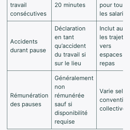
travail
20 minutes
pour tous
consécutives
les salariés
Déclaration
Inclut auss
en tant
les trajets
Accidents
qu’accident
vers
durant pause
du travail si
espaces d
sur le lieu
repas
Généralement
non
Varie selon
Rémunération
rémunérée
conventio
des pauses
sauf si
collectives
disponibilité
requise