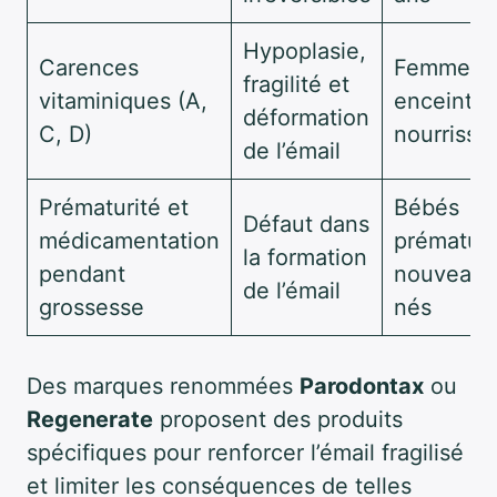
Hypoplasie,
Carences
Femmes
fragilité et
vitaminiques (A,
enceintes
déformation
C, D)
nourrisso
de l’émail
Prématurité et
Bébés
Défaut dans
médicamentation
prématuré
la formation
pendant
nouveau-
de l’émail
grossesse
nés
Des marques renommées
Parodontax
ou
Regenerate
proposent des produits
spécifiques pour renforcer l’émail fragilisé
et limiter les conséquences de telles