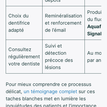
dépôts
Produits
Choix du
Reminéralisation
du fluor
dentifrice
et renforcement
Aquafre
adapté
de l’émail
Signal
Suivi et
Consultez
détection
Au moins
régulièrement
précoce des
par an
votre dentiste
lésions
Pour mieux comprendre ce processus
délicat,
un témoignage complet
sur ces
taches blanches met en lumière les
inquiétudes des patients et l’importance