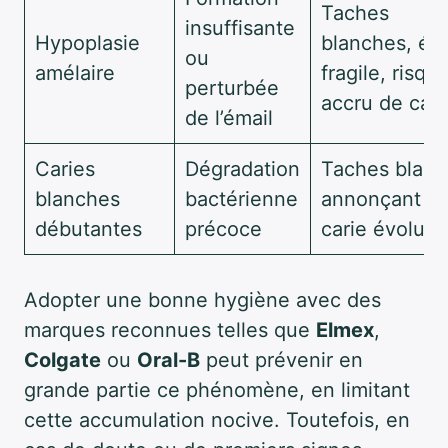
Taches
insuffisante
Hypoplasie
blanches, ém
ou
amélaire
fragile, risqu
perturbée
accru de cari
de l’émail
Caries
Dégradation
Taches blan
blanches
bactérienne
annonçant u
débutantes
précoce
carie évoluti
Adopter une bonne hygiène avec des
marques reconnues telles que
Elmex
,
Colgate
ou
Oral-B
peut prévenir en
grande partie ce phénomène, en limitant
cette accumulation nocive. Toutefois, en