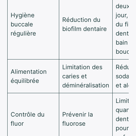
deux fo
Hygiène
jour, u
Réduction du
buccale
du fil
biofilm dentaire
régulière
dentair
bain d
bouch
Limitation des
Réduir
Alimentation
caries et
sodas,
équilibrée
déminéralisation
et alco
Limiter
quanti
Contrôle du
Prévenir la
dentifr
fluor
fluorose
pour le