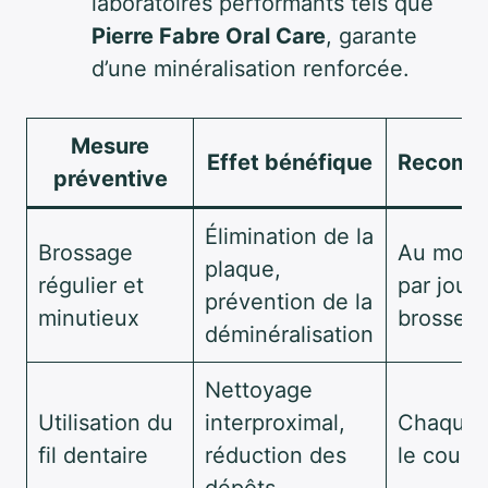
laboratoires performants tels que
Pierre Fabre Oral Care
, garante
d’une minéralisation renforcée.
Mesure
Effet bénéfique
Recomm
préventive
Élimination de la
Brossage
Au moins
plaque,
régulier et
par jour
prévention de la
minutieux
brosse s
déminéralisation
Nettoyage
Utilisation du
interproximal,
Chaque s
fil dentaire
réduction des
le couch