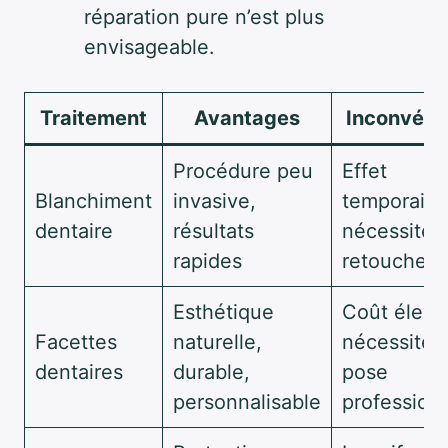
réparation pure n’est plus
envisageable.
Traitement
Avantages
Inconvéni
Procédure peu
Effet
Blanchiment
invasive,
temporaire
dentaire
résultats
nécessite 
rapides
retouches
Esthétique
Coût élevé
Facettes
naturelle,
nécessité 
dentaires
durable,
pose
personnalisable
profession