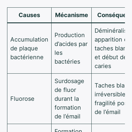
Causes
Mécanisme
Conséquen
Déminéralisat
Production
Accumulation
apparition de
d’acides par
de plaque
taches blanc
les
bactérienne
et début de
bactéries
caries
Surdosage
Taches blan
de fluor
irréversibles,
Fluorose
durant la
fragilité poss
formation
de l’émail
de l’émail
Formation