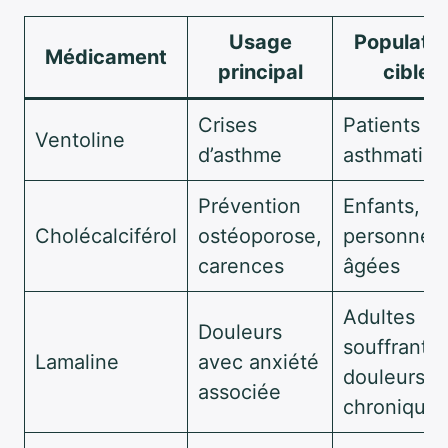
Usage
Populatio
Médicament
principal
cible
Crises
Patients
Ventoline
d’asthme
asthmatiqu
Prévention
Enfants,
Cholécalciférol
ostéoporose,
personnes
carences
âgées
Adultes
Douleurs
souffrant 
Lamaline
avec anxiété
douleurs
associée
chroniques