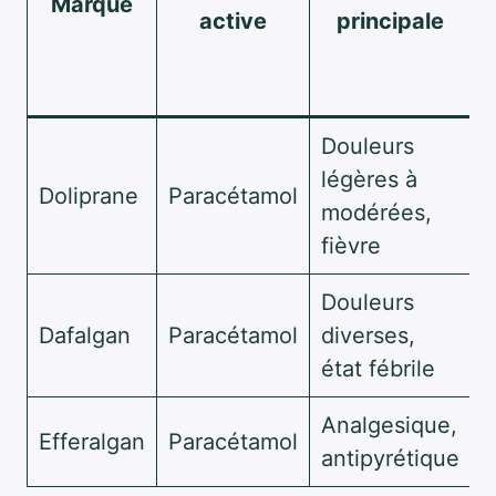
Marque
active
principale
(
Douleurs
légères à
Doliprane
Paracétamol
3
modérées,
fièvre
Douleurs
Dafalgan
Paracétamol
diverses,
7
état fébrile
Analgesique,
Efferalgan
Paracétamol
1
antipyrétique