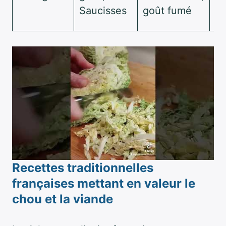
hu
Saucisses
goût fumé
lé
Recettes traditionnelles
françaises mettant en valeur le
chou et la viande