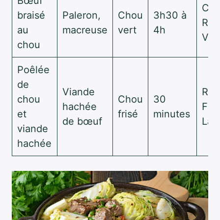
Bœuf
Cha
braisé
Paleron,
Chou
3h30 à
Run
au
macreuse
vert
4h
Via
chou
Poêlée
de
Viande
Ref
chou
Chou
30
hachée
Fra
et
frisé
minutes
de bœuf
Lab
viande
hachée