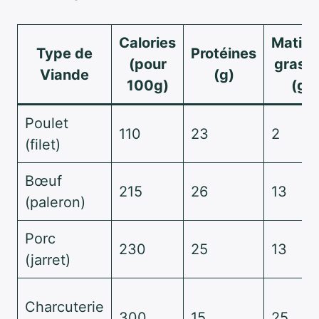
Calories
Matièr
Type de
Protéines
(pour
grass
Viande
(g)
100g)
(g)
Poulet
110
23
2
(filet)
Bœuf
215
26
13
(paleron)
Porc
230
25
13
(jarret)
Charcuterie
300
15
25