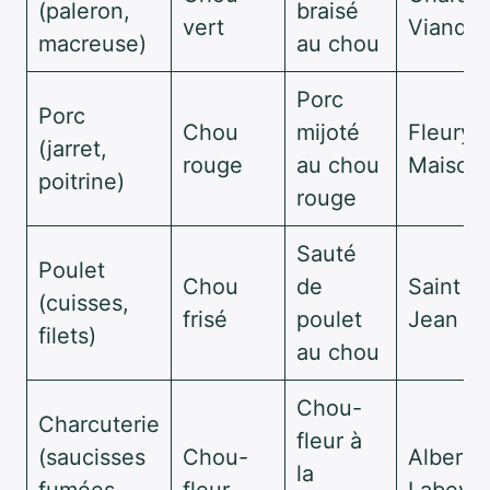
(paleron,
braisé
vert
Viande
macreuse)
au chou
Porc
Porc
Chou
mijoté
Fleury 
(jarret,
rouge
au chou
Maison 
poitrine)
rouge
Sauté
Poulet
Chou
de
Saint A
(cuisses,
frisé
poulet
Jean C
filets)
au chou
Chou-
Charcuterie
fleur à
(saucisses
Chou-
Albert 
la
fumées,
fleur
Labeyri