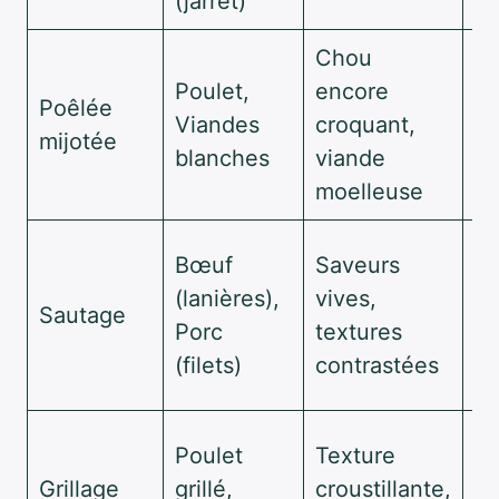
(jarret)
bo
Chou
Cu
Poulet,
encore
Poêlée
re
Viandes
croquant,
mijotée
po
blanches
viande
l’
moelleuse
Dé
Bœuf
Saveurs
du
(lanières),
vives,
Sautage
vif
Porc
textures
as
(filets)
contrastées
pr
Pr
Poulet
Texture
po
Grillage
grillé,
croustillante,