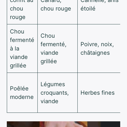
chou
chou rouge
étoilé
rouge
Chou
Chou
fermenté
fermenté,
Poivre, noix,
à la
viande
châtaignes
viande
grillée
grillée
Légumes
Poêlée
croquants,
Herbes fines
moderne
viande