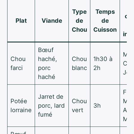
M
Type
Temps
con
Plat
Viande
de
de
po
Chou
Cuisson
ing
Bœuf
Mai
Chou
haché,
Chou
1h30 à
Coll
farci
porc
blanc
2h
Jea
haché
Fle
Jarret de
Potée
Chou
Mic
porc, lard
3h
lorraine
vert
Alb
fumé
Mé