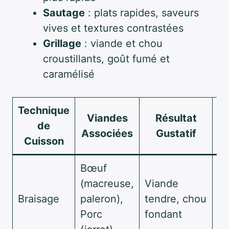
Sautage
: plats rapides, saveurs
vives et textures contrastées
Grillage
: viande et chou
croustillants, goût fumé et
caramélisé
Technique
Viandes
Résultat
de
Associées
Gustatif
Cuisson
Bœuf
Cu
(macreuse,
Viande
fe
Braisage
paleron),
tendre, chou
aj
Porc
fondant
bl