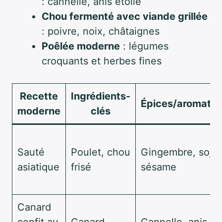
: cannelle, anis étoilé
Chou fermenté avec viande grillée
: poivre, noix, châtaignes
Poêlée moderne
: légumes
croquants et herbes fines
Recette
Ingrédients-
Épices/aromate
moderne
clés
Sauté
Poulet, chou
Gingembre, soja,
asiatique
frisé
sésame
Canard
confit au
Canard,
Cannelle, anis