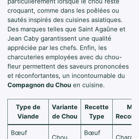
particulièrement lorsque le chou reste
croquant, comme dans les poêlées ou
sautés inspirés des cuisines asiatiques.
Des marques telles que Saint Agaûne et
Jean Caby garantissent une qualité
appréciée par les chefs. Enfin, les
charcuteries employées avec du chou-
fleur permettent des saveurs prononcées
et réconfortantes, un incontournable du
Compagnon du Chou
en cuisine.
Type de
Variante
Recette
Mar
Viande
de Chou
Type
Recom
Bœuf
Bœuf
Chou
Charal,