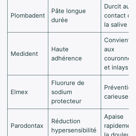
Durcit au
Pâte longue
Plombadent
contact de
durée
la salive
Convient
Haute
aux
Medident
adhérence
couronnes
et inlays
Fluorure de
Prévention
Elmex
sodium
carieuse
protecteur
Apaise
Réduction
Parodontax
rapidemen
hypersensibilité
la douleur