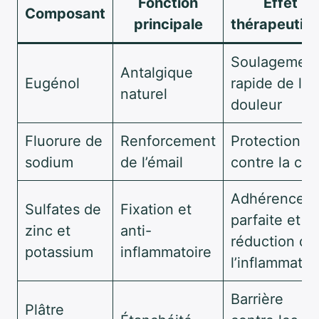
Fonction
Effet
Composant
principale
thérapeutiq
Soulagemen
Antalgique
Eugénol
rapide de la
naturel
douleur
Fluorure de
Renforcement
Protection
sodium
de l’émail
contre la car
Adhérence
Sulfates de
Fixation et
parfaite et
zinc et
anti-
réduction de
potassium
inflammatoire
l’inflammatio
Barrière
Plâtre