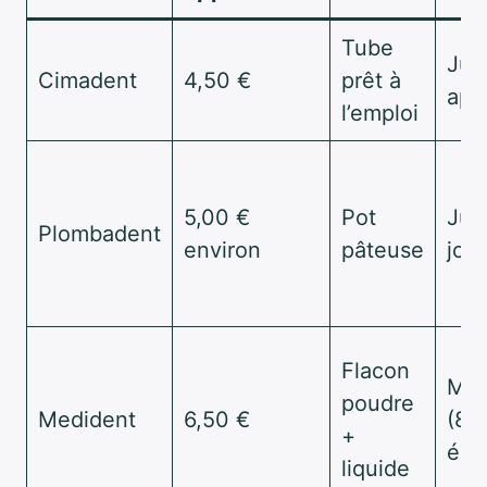
Tube
Jus
Cimadent
4,50 €
prêt à
app
l’emploi
5,00 €
Pot
Jus
Plombadent
environ
pâteuse
jour
Flacon
Mul
poudre
Medident
6,50 €
(8 à
+
élé
liquide