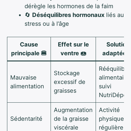
dérègle les hormones de la faim
🔄
Déséquilibres hormonaux
liés au
stress ou à l’âge
Cause
Effet sur le
Solution
principale 🍔
ventre 🍩
adaptée 
Rééquilibra
Stockage
Mauvaise
alimentaire
excessif de
alimentation
suivi
graisses
NutriDépôt
Augmentation
Activité
Sédentarité
de la graisse
physique
viscérale
régulière