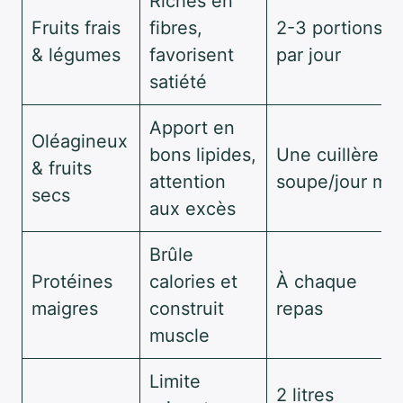
Riches en
Fruits frais
fibres,
2-3 portions
& légumes
favorisent
par jour
satiété
Apport en
Oléagineux
bons lipides,
Une cuillère à
& fruits
attention
soupe/jour ma
secs
aux excès
Brûle
Protéines
calories et
À chaque
maigres
construit
repas
muscle
Limite
2 litres