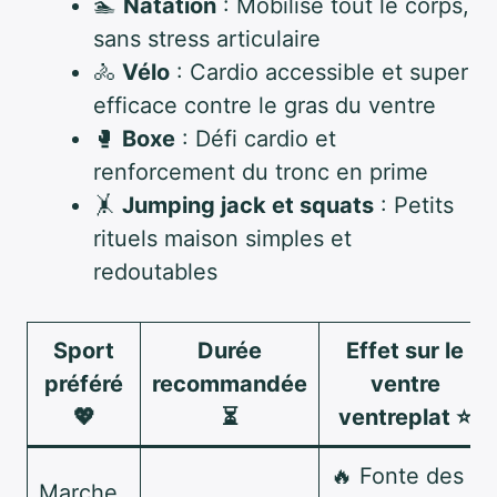
🏊
Natation
: Mobilise tout le corps,
sans stress articulaire
🚴
Vélo
: Cardio accessible et super
efficace contre le gras du ventre
🥊
Boxe
: Défi cardio et
renforcement du tronc en prime
🤸
Jumping jack et squats
: Petits
rituels maison simples et
redoutables
Sport
Durée
Effet sur le
préféré
recommandée
ventre
💖
⏳
ventreplat
⭐
🔥 Fonte des
Marche