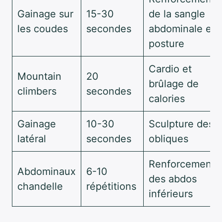
Gainage sur
15-30
de la sangle
les coudes
secondes
abdominale et
posture
Cardio et
Mountain
20
brûlage de
climbers
secondes
calories
Gainage
10-30
Sculpture des
latéral
secondes
obliques
Renforcement
Abdominaux
6-10
des abdos
chandelle
répétitions
inférieurs