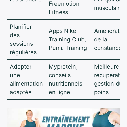
Freemotion
musculaire
Fitness
Planifier
Apps Nike
Amélioratio
des
Training Club,
de la
sessions
Puma Training
constance
régulières
Adopter
Myprotein,
Meilleure
une
conseils
récupératio
alimentation
nutritionnels
gestion du
adaptée
en ligne
poids