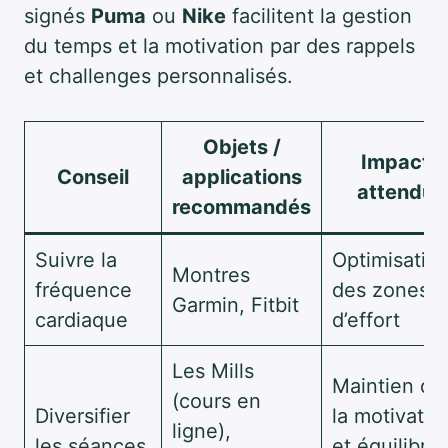
signés
Puma
ou
Nike
facilitent la gestion
du temps et la motivation par des rappels
et challenges personnalisés.
Objets /
Impact
Conseil
applications
attendu
recommandés
Suivre la
Optimisatio
Montres
fréquence
des zones
Garmin, Fitbit
cardiaque
d’effort
Les Mills
Maintien de
(cours en
Diversifier
la motivatio
ligne),
les séances
et équilibre