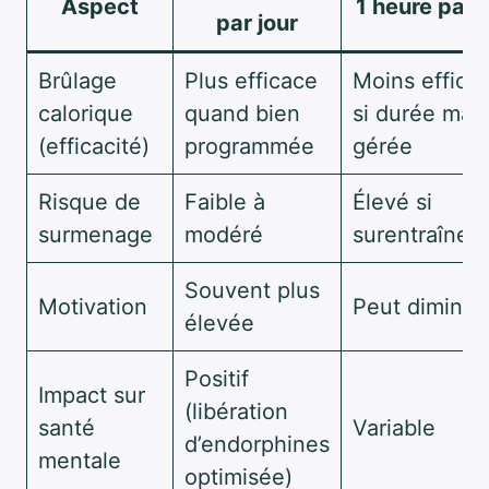
Aspect
1 heure par j
par jour
Brûlage
Plus efficace
Moins effica
calorique
quand bien
si durée mal
(efficacité)
programmée
gérée
Risque de
Faible à
Élevé si
surmenage
modéré
surentraînem
Souvent plus
Motivation
Peut diminue
élevée
Positif
Impact sur
(libération
santé
Variable
d’endorphines
mentale
optimisée)